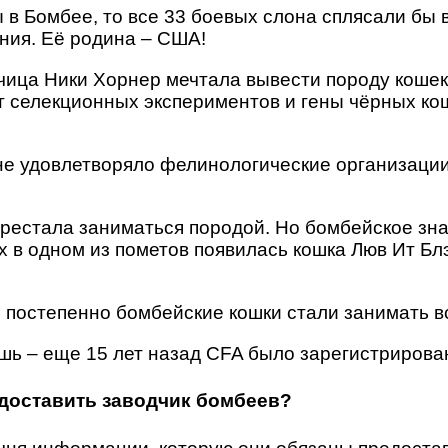
 в Бомбее, то все 33 боевых слона сплясали бы 
ния. Её родина – США!
чица Ники Хорнер мечтала вывести породу кошек,
ет селекционных экспериментов и гены чёрных к
в не удовлетворяло фелинологические организаци
ерестала заниматься породой. Но бомбейское зн
 в одном из пометов появилась кошка Люв Ит Бл
постепенно бомбейские кошки стали занимать в
шь – еще 15 лет назад CFA было зарегистрирован
доставить заводчик бомбеев?