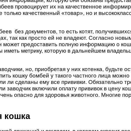
ня информации, которую они обязаны предостав
мбеев провоцирует их на качественное информиро
 только качественный «товар», но и высококласс
еев без документов, то есть котят, получившихся
, так как просто ей не владеют. Согласно новы
он может предоставить полную информацию о ко
ы иметь метрику, которую в дальнейшем владел
водчики, но, приобретая у них котенка, будьте 
ить кошку бомбей у такого частного лица можно 
ли ли сделаны ему все прививки. Обязательно тр
и заводчик включили оплату прививок в цену кош
и очень опасно для здоровья животного. Многие 
я кошка