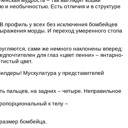
ленская мудрость – так выглядят кошки
 и необычностью. Есть отличия и в структуре
. В профиль у всех без исключения бомбейцев
ыражения морды. И переход умеренного стопа
ругляются, сами же немного наклонены вперед;
дпочтителен для глаз «цвет пенни» – янтарно-
тистый цвет.
билдеры! Мускулатура у представителей
ть пальцев, на задних – четыре. Неправильное
пропорциональный к телу –
 размер бомбейца.