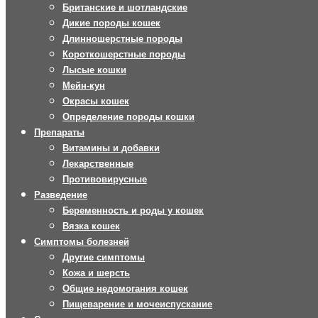
Британские и шотландские
Дикие породы кошек
Длинношерстные породы
Короткошерстные породы
Лысые кошки
Мейн-кун
Окрасы кошек
Определение породы кошки
Препараты
Витамины и добавки
Лекарственные
Противовирусные
Разведение
Беременность и роды у кошек
Вязка кошек
Симптомы болезней
Другие симптомы
Кожа и шерсть
Общие недомогания кошек
Пищеварение и мочеиспускание