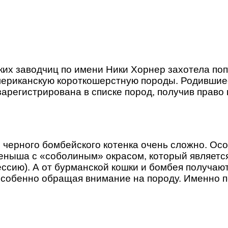
ких заводчиц по имени Ники Хорнер захотела по
американскую короткошерстную породы. Родившие
арегистрирована в списке пород, получив право 
о черного бомбейского котенка очень сложно. Осо
теныша с «соболиным» окрасом, который являет
ссию). А от бурманской кошки и бомбея получают
собенно обращая внимание на породу. Именно по