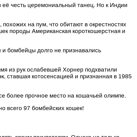
в её честь церемониальный танец. Но к Индии
 похожих на пум, что обитают в окрестностях
ошек породы Американская короткошерстная и
и и бомбейцы долго не признавались
амя из рук ослабевшей Хорнер подхватили
эк, ставшая котосенсацией и признанная в 1985
се более прочное место на кошачьей олимпе.
о всего 97 бомбейских кошек!