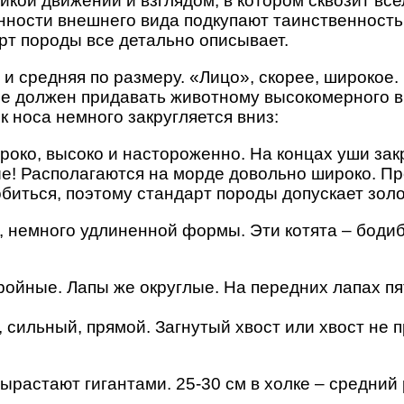
ой движений и взглядом, в котором сквозит все
ности внешнего вида подкупают таинственностью
рт породы все детально описывает.
 и средняя по размеру. «Лицо», скорее, широкое
е должен придавать животному высокомерного в
к носа немного закругляется вниз:
око, высоко и настороженно. На концах уши зак
е! Располагаются на морде довольно широко. Пре
обиться, поэтому стандарт породы допускает золо
, немного удлиненной формы. Эти котята – боди
ройные. Лапы же округлые. На передних лапах пя
 сильный, прямой. Загнутый хвост или хвост не 
ырастают гигантами. 25-30 см в холке – средний