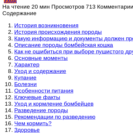
Уход
На чтение
20 мин
Просмотров
713
Комментари
Содержание
История возникновения
История происхождения породы
Какую информацию и документы должен пр
Описание породы бомбейская кошка
Как не ошибиться при выборе пушистого др
Основные моменты
Характер
Уход и содержание
Купание
Болезни
Особенности питания
Ключевые факты
Уход и кормление бомбейцев
Разведение породы
Рекомендации по разведению
Чем кормить?
Здоровье