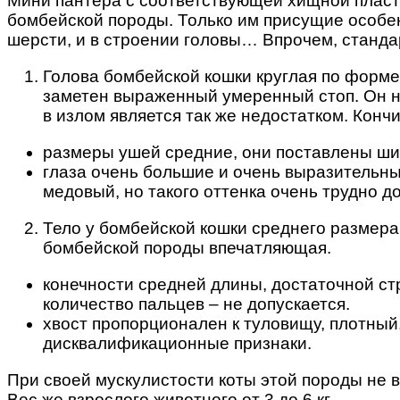
Мини пантера с соответствующей хищной пластик
бомбейской породы. Только им присущие особен
шерсти, и в строении головы… Впрочем, станда
Голова бомбейской кошки круглая по форме
заметен выраженный умеренный стоп. Он н
в излом является так же недостатком. Кончи
размеры ушей средние, они поставлены шир
глаза очень большие и очень выразительны
медовый, но такого оттенка очень трудно д
Тело у бомбейской кошки среднего размера
бомбейской породы впечатляющая.
конечности средней длины, достаточной ст
количество пальцев – не допускается.
хвост пропорционален к туловищу, плотный,
дисквалификационные признаки.
При своей мускулистости коты этой породы не в
Вес же взрослого животного от 3 до 6 кг.