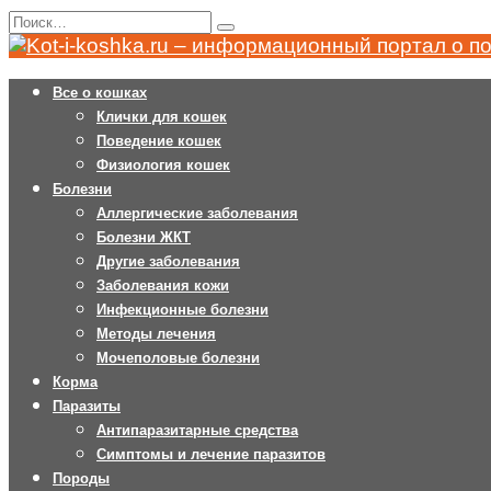
Перейти
Search
к
for:
содержанию
Все о кошках
Клички для кошек
Поведение кошек
Физиология кошек
Болезни
Аллергические заболевания
Болезни ЖКТ
Другие заболевания
Заболевания кожи
Инфекционные болезни
Методы лечения
Мочеполовые болезни
Корма
Паразиты
Антипаразитарные средства
Симптомы и лечение паразитов
Породы