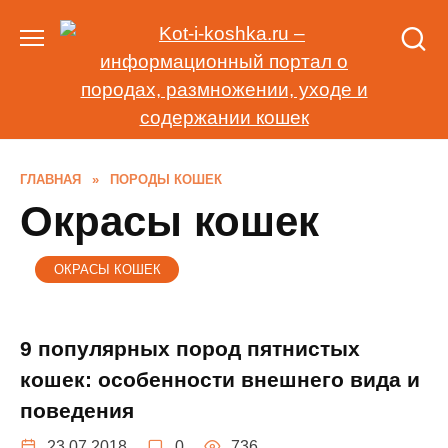
Перейти
к
содержанию
ГЛАВНАЯ
»
ПОРОДЫ КОШЕК
Окрасы кошек
ОКРАСЫ КОШЕК
9 популярных пород пятнистых
кошек: особенности внешнего вида и
поведения
23.07.2018
0
736