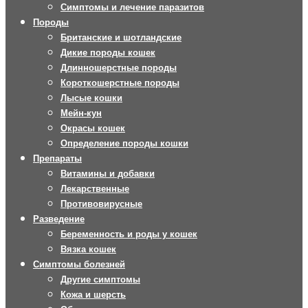
Симптомы и лечение паразитов
Породы
Британские и шотландские
Дикие породы кошек
Длинношерстные породы
Короткошерстные породы
Лысые кошки
Мейн-кун
Окрасы кошек
Определение породы кошки
Препараты
Витамины и добавки
Лекарственные
Противовирусные
Разведение
Беременность и роды у кошек
Вязка кошек
Симптомы болезней
Другие симптомы
Кожа и шерсть