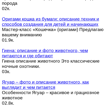
порода
0
2к.
Оригами кошка из бумаги: описание техник и
способов создания для детей и начинающих
Мастер-класс «Кошечка» (оригами) Предлагаю
вашему вниманию
0
1.9к.
Гиена: описание и фото животного, чем
питаются и где обитают
Гиена описание животного Это классические
ночные охотники.
0
3к.
Ягуар – фото и описание животного, как
выглядит и чем питается
Особенности Ягуар – красивое и грациозное
животное
0
2.8к.