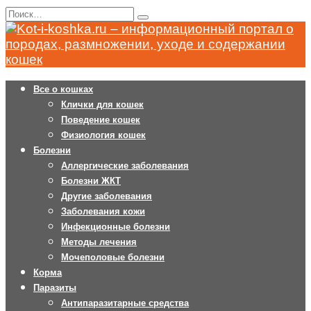
Перейти
Search
к
for:
содержанию
Все о кошках
Клички для кошек
Поведение кошек
Физиология кошек
Болезни
Аллергические заболевания
Болезни ЖКТ
Другие заболевания
Заболевания кожи
Инфекционные болезни
Методы лечения
Мочеполовые болезни
Корма
Паразиты
Антипаразитарные средства