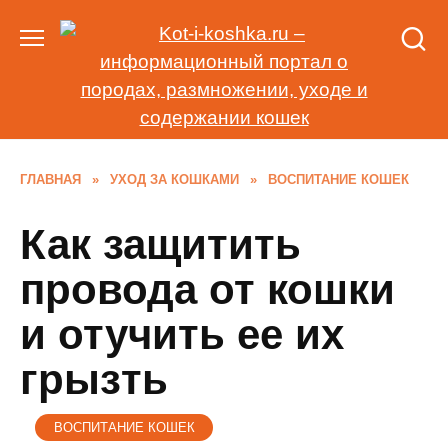
Перейти
к
содержанию
ГЛАВНАЯ
»
УХОД ЗА КОШКАМИ
»
ВОСПИТАНИЕ КОШЕК
Как защитить
провода от кошки
и отучить ее их
грызть
ВОСПИТАНИЕ КОШЕК