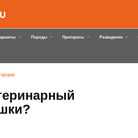
аразиты
Породы
Препараты
Разведение
ЕЧЕНИЯ
етеринарный
ошки?