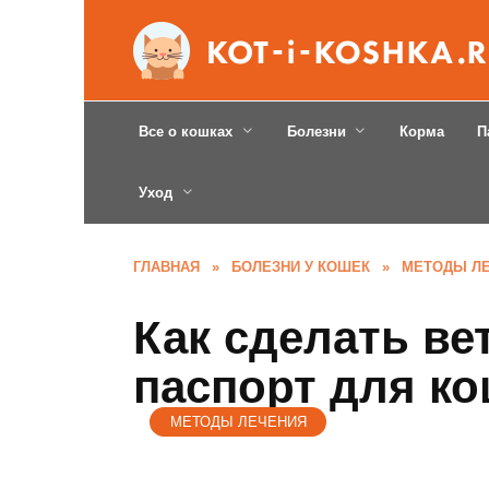
Перейти
к
содержанию
Все о кошках
Болезни
Корма
П
Уход
ГЛАВНАЯ
»
БОЛЕЗНИ У КОШЕК
»
МЕТОДЫ Л
Как сделать в
паспорт для к
МЕТОДЫ ЛЕЧЕНИЯ