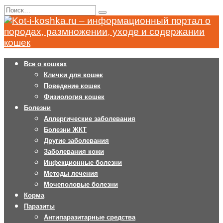
Перейти
Search
к
for:
содержанию
Все о кошках
Клички для кошек
Поведение кошек
Физиология кошек
Болезни
Аллергические заболевания
Болезни ЖКТ
Другие заболевания
Заболевания кожи
Инфекционные болезни
Методы лечения
Мочеполовые болезни
Корма
Паразиты
Антипаразитарные средства