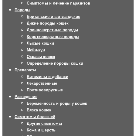
Симптомы и лечение паразитов
Породы
Британские и шотландские
Дикие породы кошек
Длинношерстные породы
Короткошерстные породы
Лысые кошки
Мейн-кун
Окрасы кошек
Определение породы кошки
Препараты
Витамины и добавки
Лекарственные
Противовирусные
Разведение
Беременность и роды у кошек
Вязка кошек
Симптомы болезней
Другие симптомы
Кожа и шерсть