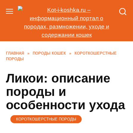
Перейти
к
содержанию
ГЛАВНАЯ
»
ПОРОДЫ КОШЕК
»
КОРОТКОШЕРСТНЫЕ
ПОРОДЫ
Ликои: описание
породы и
особенности ухода
КОРОТКОШЕРСТНЫЕ ПОРОДЫ