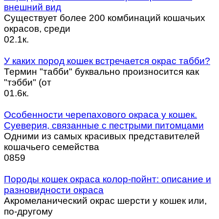
внешний вид
Существует более 200 комбинаций кошачьих
окрасов, среди
0
2.1к.
У каких пород кошек встречается окрас табби?
Термин "табби" буквально произносится как
"тэбби" (от
0
1.6к.
Особенности черепахового окраса у кошек.
Суеверия, связанные с пестрыми питомцами
Одними из самых красивых представителей
кошачьего семейства
0
859
Породы кошек окраса колор-пойнт: описание и
разновидности окраса
Акромеланический окрас шерсти у кошек или,
по-другому