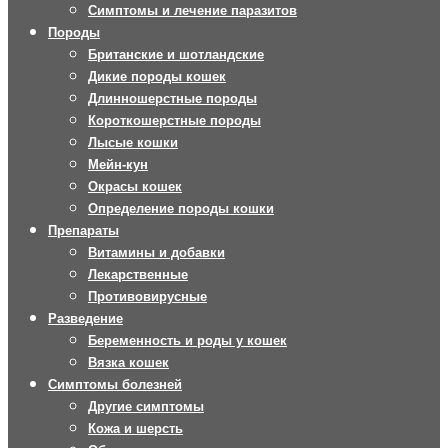
Симптомы и лечение паразитов
Породы
Британские и шотландские
Дикие породы кошек
Длинношерстные породы
Короткошерстные породы
Лысые кошки
Мейн-кун
Окрасы кошек
Определение породы кошки
Препараты
Витамины и добавки
Лекарственные
Противовирусные
Разведение
Беременность и роды у кошек
Вязка кошек
Симптомы болезней
Другие симптомы
Кожа и шерсть