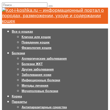
Перейти
Search
к
for:
содержанию
Все о кошках
Клички для кошек
Поведение кошек
Физиология кошек
Болезни
Аллергические заболевания
Болезни ЖКТ
Другие заболевания
Заболевания кожи
Инфекционные болезни
Методы лечения
Мочеполовые болезни
Корма
Паразиты
Антипаразитарные средства