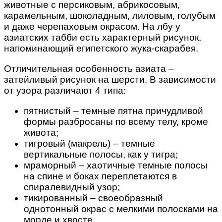
животные с персиковым, абрикосовым,
карамельным, шоколадным, лиловым, голубым
и даже черепаховым окрасом. На лбу у
азиатских табби есть характерный рисунок,
напоминающий египетского жука-скарабея.
Отличительная особенность азиата –
затейливый рисунок на шерсти. В зависимости
от узора различают 4 типа:
пятнистый – темные пятна причудливой
формы разбросаны по всему телу, кроме
живота;
тигровый (макрель) – темные
вертикальные полосы, как у тигра;
мраморный – хаотичные темные полосы
на спине и боках переплетаются в
спиралевидный узор;
тикированный – своеобразный
однотонный окрас с мелкими полосками на
морде и хвосте.