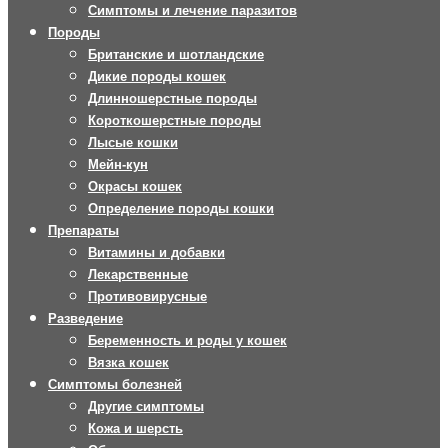
Симптомы и лечение паразитов
Породы
Британские и шотландские
Дикие породы кошек
Длинношерстные породы
Короткошерстные породы
Лысые кошки
Мейн-кун
Окрасы кошек
Определение породы кошки
Препараты
Витамины и добавки
Лекарственные
Противовирусные
Разведение
Беременность и роды у кошек
Вязка кошек
Симптомы болезней
Другие симптомы
Кожа и шерсть