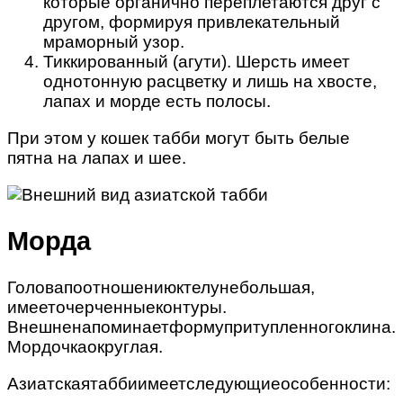
которые органично переплетаются друг с
другом, формируя привлекательный
мраморный узор.
Тиккированный (агути). Шерсть имеет
однотонную расцветку и лишь на хвосте,
лапах и морде есть полосы.
При этом у кошек табби могут быть белые
пятна на лапах и шее.
Морда
Головапоотношениюктелунебольшая,
имееточерченныеконтуры.
Внешненапоминаетформупритупленногоклина.
Мордочкаокруглая.
Азиатскаятаббиимеетследующиеособенности: