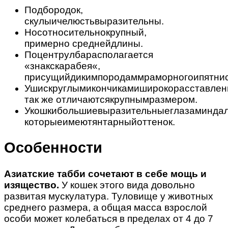
Подбородок,
скулыичелюстьвыразительны.
Носотносительнокрупный,
примерно среднейдлины.
Поцентрулбарасполагается
«знакскарабея«,
присущийдикимпородаммраморногоипятнис
Ушискруглымикончикамиширокорасставлен
так же отличаютсякрупнымразмером.
Укошкибольшиевыразительныеглазаминда
которыеимеютянтарныйоттенок.
Особенности
Азиатские табби сочетают в себе мощь и
изящество.
У кошек этого вида довольно
развитая мускулатура. Туловище у животных
среднего размера, а общая масса взрослой
особи может колебаться в пределах от 4 до 7