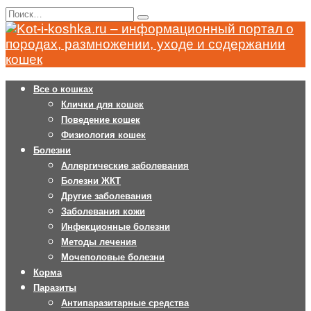
Перейти
Search
к
for:
содержанию
Все о кошках
Клички для кошек
Поведение кошек
Физиология кошек
Болезни
Аллергические заболевания
Болезни ЖКТ
Другие заболевания
Заболевания кожи
Инфекционные болезни
Методы лечения
Мочеполовые болезни
Корма
Паразиты
Антипаразитарные средства