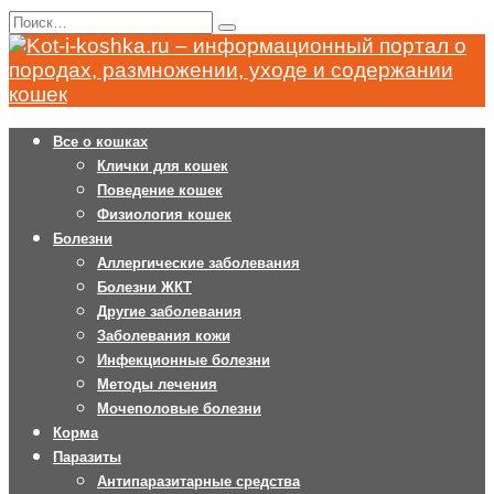
Перейти
Search
к
for:
содержанию
Все о кошках
Клички для кошек
Поведение кошек
Физиология кошек
Болезни
Аллергические заболевания
Болезни ЖКТ
Другие заболевания
Заболевания кожи
Инфекционные болезни
Методы лечения
Мочеполовые болезни
Корма
Паразиты
Антипаразитарные средства