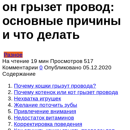
он грызет провод:
основные причины
и что делать
Разное
На чтение
19 мин
Просмотров
517
Комментарии
0
Опубликовано
05.12.2020
Содержание
Почему кошки грызут провода?
Почему котенок или кот грызет провода
Нехватка игрушек
Желание поточить зубы
Привлечение внимания
Недостаток витаминов
Корректировка поведения