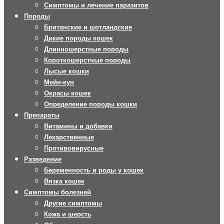
Симптомы и лечение паразитов
Породы
Британские и шотландские
Дикие породы кошек
Длинношерстные породы
Короткошерстные породы
Лысые кошки
Мейн-кун
Окрасы кошек
Определение породы кошки
Препараты
Витамины и добавки
Лекарственные
Противовирусные
Разведение
Беременность и роды у кошек
Вязка кошек
Симптомы болезней
Другие симптомы
Кожа и шерсть