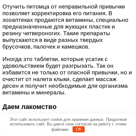
Отучить питомца от неправильной привычки
позволяет корректировка его питания. В
зооаптеках продаются витамины, специально
предназначенные для жующих пластик и
резину четвероногих. Такие препараты
выпускаются в виде разных твердых
брусочков, палочек и камешков.
Иногда это таблетки, которые усатик с
удовольствием будет разгрызать. Так он
избавится не только от опасной привычки, но и
очистит от налета клыки, сделает массаж
десен и получит необходимые для организма
витамины и минералы.
Даем лакомство
Этот сайт использует cookie для хранения данных. Продолжая
Актуален для котят. Хотя я допускаю, что
использовать сайт, Вы даете свое согласие на работу с этими
можно попробовать и на взрослых животинках
файлами.
OK
(кто знает, может, у них позднее развитие). Все