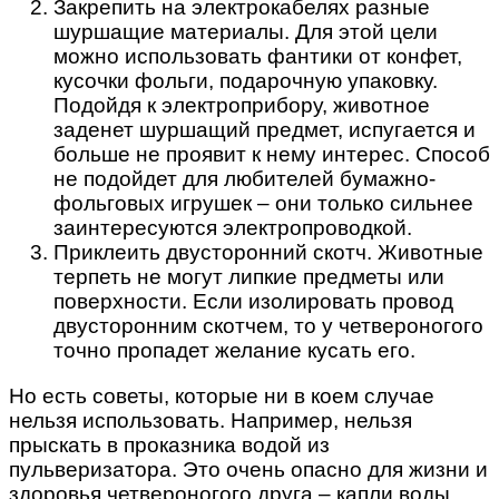
Закрепить на электрокабелях разные
шуршащие материалы. Для этой цели
можно использовать фантики от конфет,
кусочки фольги, подарочную упаковку.
Подойдя к электроприбору, животное
заденет шуршащий предмет, испугается и
больше не проявит к нему интерес. Способ
не подойдет для любителей бумажно-
фольговых игрушек – они только сильнее
заинтересуются электропроводкой.
Приклеить двусторонний скотч. Животные
терпеть не могут липкие предметы или
поверхности. Если изолировать провод
двусторонним скотчем, то у четвероногого
точно пропадет желание кусать его.
Но есть советы, которые ни в коем случае
нельзя использовать. Например, нельзя
прыскать в проказника водой из
пульверизатора. Это очень опасно для жизни и
здоровья четвероногого друга – капли воды