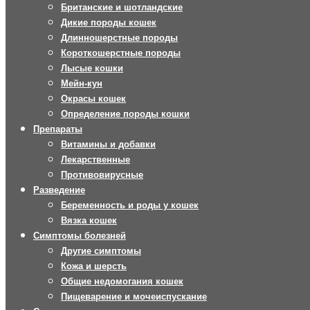
Британские и шотландские
Дикие породы кошек
Длинношерстные породы
Короткошерстные породы
Лысые кошки
Мейн-кун
Окрасы кошек
Определение породы кошки
Препараты
Витамины и добавки
Лекарственные
Противовирусные
Разведение
Беременность и роды у кошек
Вязка кошек
Симптомы болезней
Другие симптомы
Кожа и шерсть
Общие недомогания кошек
Пищеварение и мочеиспускание