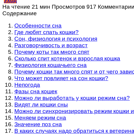
Уход
На чтение
21 мин
Просмотров
917
Комментари
Содержание
Особенности сна
Где любят спать кошки?
Сон, физиология и психология
Разговорчивость и возраст
Почему коты так много спят
Сколько спит котенок и взрослая кошка
Физиология кошачьего сна
Почему кошки так много спят и от чего зав
Что может повлияет на сон кошки?
Непогода
Фазы сна кошек
Можно ли выработать у кошки режим сна?
Видят ли кошки сны
Можно ли синхронизировать режим кошки и
Меняем режим сна
Значение поз сна
В каких случаях надо обратиться к ветерин