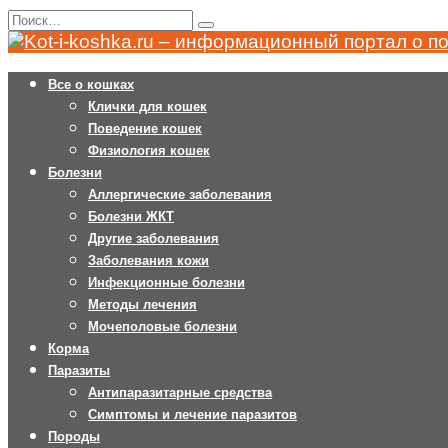
Перейти
Search
к
for:
содержанию
Все о кошках
Клички для кошек
Поведение кошек
Физиология кошек
Болезни
Аллергические заболевания
Болезни ЖКТ
Другие заболевания
Заболевания кожи
Инфекционные болезни
Методы лечения
Мочеполовые болезни
Корма
Паразиты
Антипаразитарные средства
Симптомы и лечение паразитов
Породы