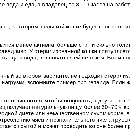
пе вода и еда, а владелец по 8–10 часов на работ
но, во втором, сельской кошке будет просто неко
вится менее активна, больше спит и сильно толст
аведливо. У стерилизованной кошки притупляется
ь еда и вода, волноваться ей не о чем. Вот и пол
анный во втором варианте, не подходит стерили
нагрузки, вспомните пример про гепарда. Если 
то
просыпаются, чтобы покушать,
а другие нет. 
ц получает натуральную пищу, более 60–70% кото
водной диете или некачественном сухом корме, 
отреблению мяса и незначительного числа грубых
остается сытой и может проводить во сне более 