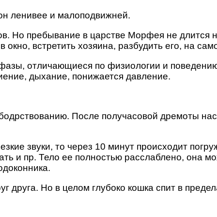
он ленивее и малоподвижней.
ов. Но пребывание в царстве Морфея не длится 
в окно, встретить хозяина, разбудить его, на сам
ве фазы, отличающиеся по физиологии и поведени
иение, дыхание, понижается давление.
 бодрствованию. После получасовой дремоты наст
зкие звуки, то через 10 минут происходит погр
ать и пр. Тело ее полностью расслаблено, она мо
одоконника.
г друга. Но в целом глубоко кошка спит в преде