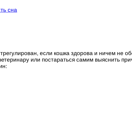
ть сна
регулирован, если кошка здорова и ничем не обес
к ветеринару или постараться самим выяснить пр
ин: