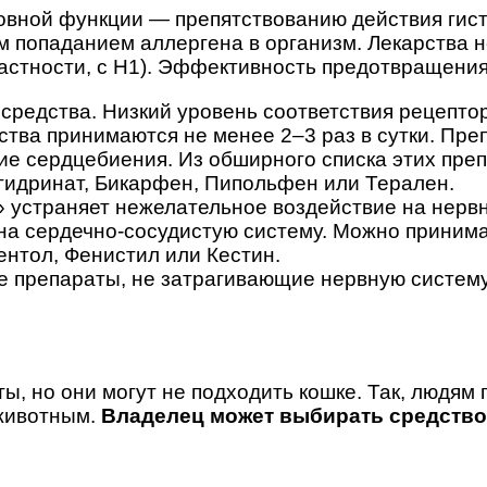
новной функции — препятствованию действия гис
м попаданием аллергена в организм. Лекарства н
астности, с Н1). Эффективность предотвращения
средства. Низкий уровень соответствия рецепто
ства принимаются не менее 2–3 раз в сутки. Пр
ие сердцебиения. Из обширного списка этих пре
гидринат, Бикарфен, Пипольфен или Терален.
» устраняет нежелательное воздействие на нерв
на сердечно-сосудистую систему. Можно принимат
ентол, Фенистил или Кестин.
е препараты, не затрагивающие нервную систем
ы, но они могут не подходить кошке. Так, людям
 животным.
Владелец может выбирать средство 