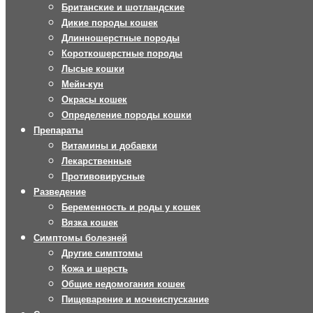
Британские и шотландские
Дикие породы кошек
Длинношерстные породы
Короткошерстные породы
Лысые кошки
Мейн-кун
Окрасы кошек
Определение породы кошки
Препараты
Витамины и добавки
Лекарственные
Противовирусные
Разведение
Беременность и роды у кошек
Вязка кошек
Симптомы болезней
Другие симптомы
Кожа и шерсть
Общие недомогания кошек
Пищеварение и мочеиспускание