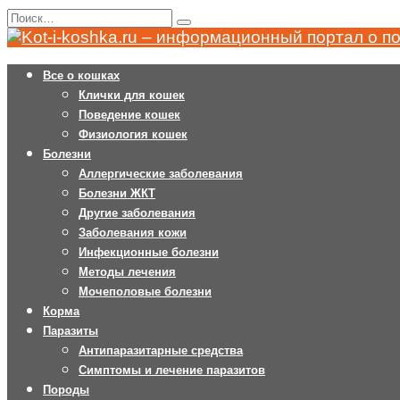
Перейти
Search
к
for:
содержанию
Все о кошках
Клички для кошек
Поведение кошек
Физиология кошек
Болезни
Аллергические заболевания
Болезни ЖКТ
Другие заболевания
Заболевания кожи
Инфекционные болезни
Методы лечения
Мочеполовые болезни
Корма
Паразиты
Антипаразитарные средства
Симптомы и лечение паразитов
Породы