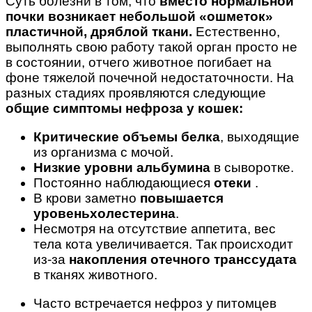
Суть болезни в том, что
вместо нормальной
почки возникает небольшой «ошметок»
пластичной, дряблой ткани.
Естественно,
выполнять свою работу такой орган просто не
в состоянии, отчего животное погибает на
фоне тяжелой почечной недостаточности. На
разных стадиях проявляются следующие
общие симптомы нефроза у кошек:
Критические объемы белка
, выходящие
из организма с мочой.
Низкие уровни альбумина
в сыворотке.
Постоянно наблюдающиеся
отеки
.
В крови заметно
повышается
уровень
холестерина
.
Несмотря на отсутствие аппетита, вес
тела кота увеличивается. Так происходит
из-за
накопления отечного транссудата
в тканях животного.
Часто встречается нефроз у питомцев