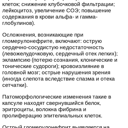
клеток; снижение клубочковой фильтрации;
лейкоцитоз, увеличение СОЭ; повышение
содержания в крови альфа- и гамма-
глобулинов).
Осложнения, возникающие при
гломерулонефрите, включают: острую
сердечно-сосудистую недостаточность
(левожелудочковую, сердечный отек легких);
эклампсию (потерю сознания, клонические и
тонические судороги); кровоизлияние в
головной мозг; острые нарушения зрения
(иногда слепота вследствие спазма и отека
сетчатки).
Патоморфологические изменения такие в
капсуле находят свернувшийся белок,
эритроциты, волокна фибрина и
пролиферацию эпителиальных клеток.
Острый гломерулонефрит выявляется на