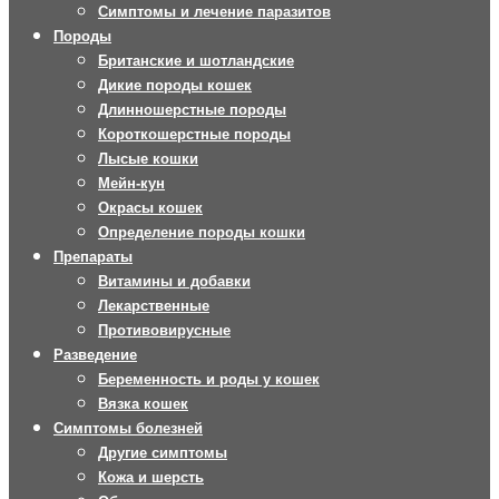
Симптомы и лечение паразитов
Породы
Британские и шотландские
Дикие породы кошек
Длинношерстные породы
Короткошерстные породы
Лысые кошки
Мейн-кун
Окрасы кошек
Определение породы кошки
Препараты
Витамины и добавки
Лекарственные
Противовирусные
Разведение
Беременность и роды у кошек
Вязка кошек
Симптомы болезней
Другие симптомы
Кожа и шерсть