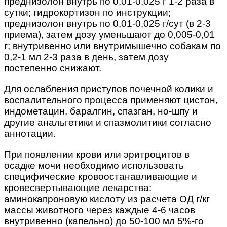
преднизолон внутрь по 0,01-0,025 г 1-2 раза в
сутки; гидрокортизон по инструкции;
преднизолон внутрь по 0,01-0,025 г/сут (в 2-3
приема), затем дозу уменьшают до 0,005-0,01
г; внутривенно или внутримышечно собакам по
0,2-1 мл 2-3 раза в день, затем дозу
постепенно снижают.
Для ослабления приступов почечной колики и
воспалительного процесса применяют цистон,
индометацин, баралгин, спазган, но-шпу и
другие анальгетики и спазмолитики согласно
аннотации.
При появлении крови или эритроцитов в
осадке мочи необходимо использовать
специфические кровоостанавливающие и
кровесвертывающие лекарства:
аминокапроновую кислоту из расчета ОД г/кг
массы животного через каждые 4-6 часов
внутривенно (капельно) до 50-100 мл 5%-го