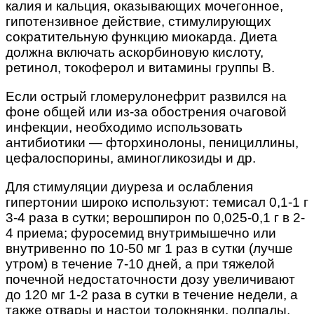
калия и кальция, оказывающих мочегонное,
гипотензивное действие, стимулирующих
сократительную функцию миокарда. Диета
должна включать аскорбиновую кислоту,
ретинол, токоферол и витамины группы В.
Если острый гломерулонефрит развился на
фоне общей или из-за обострения очаговой
инфекции, необходимо использовать
антибиотики — фторхинолоны, пенициллины,
цефалоспорины, аминогликозиды и др.
Для стимуляции диуреза и ослабления
гипертонии широко используют: темисал 0,1-1 г
3-4 раза в сутки; верошпирон по 0,025-0,1 г в 2-
4 приема; фуросемид внутримышечно или
внутривенно по 10-50 мг 1 раз в сутки (лучше
утром) в течение 7-10 дней, а при тяжелой
почечной недостаточности дозу увеличивают
до 120 мг 1-2 раза в сутки в течение недели, а
также отвары и настои толокнянки, полпалы,