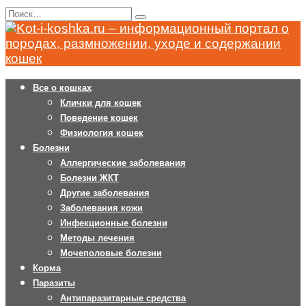
Перейти
Search
к
for:
содержанию
Все о кошках
Клички для кошек
Поведение кошек
Физиология кошек
Болезни
Аллергические заболевания
Болезни ЖКТ
Другие заболевания
Заболевания кожи
Инфекционные болезни
Методы лечения
Мочеполовые болезни
Корма
Паразиты
Антипаразитарные средства