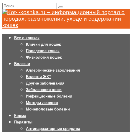
Перейти
Search
к
for:
содержанию
Все о кошках
Клички для кошек
Поведение кошек
Физиология кошек
Болезни
Аллергические заболевания
Болезни ЖКТ
Другие заболевания
Заболевания кожи
Инфекционные болезни
Методы лечения
Мочеполовые болезни
Корма
Паразиты
Антипаразитарные средства