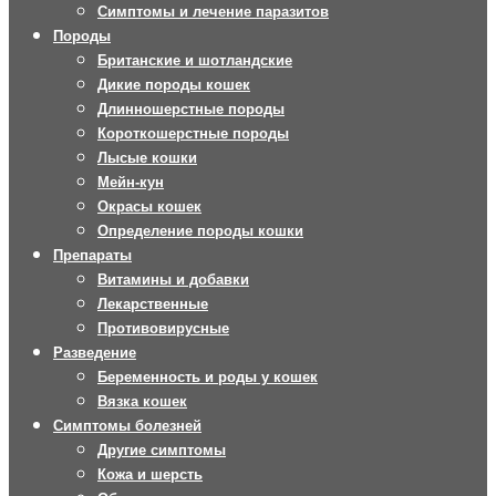
Симптомы и лечение паразитов
Породы
Британские и шотландские
Дикие породы кошек
Длинношерстные породы
Короткошерстные породы
Лысые кошки
Мейн-кун
Окрасы кошек
Определение породы кошки
Препараты
Витамины и добавки
Лекарственные
Противовирусные
Разведение
Беременность и роды у кошек
Вязка кошек
Симптомы болезней
Другие симптомы
Кожа и шерсть