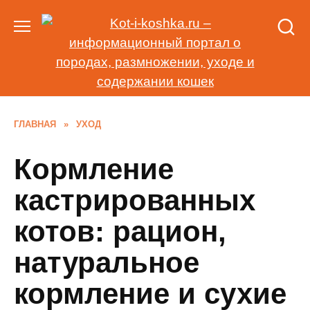
Перейти
к
содержанию
ГЛАВНАЯ
»
УХОД
Кормление
кастрированных
котов: рацион,
натуральное
кормление и сухие