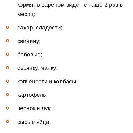
кормят в варёном виде не чаще 2 раз в
месяц;
сахар, сладости;
свинину;
бобовые;
овсянку, манку;
копчёности и колбасы;
картофель;
чеснок и лук;
сырые яйца.