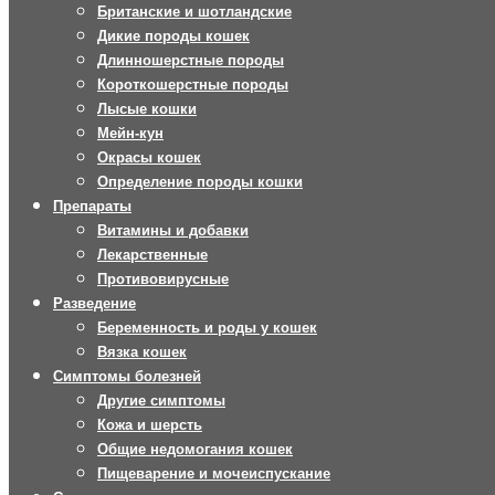
Британские и шотландские
Дикие породы кошек
Длинношерстные породы
Короткошерстные породы
Лысые кошки
Мейн-кун
Окрасы кошек
Определение породы кошки
Препараты
Витамины и добавки
Лекарственные
Противовирусные
Разведение
Беременность и роды у кошек
Вязка кошек
Симптомы болезней
Другие симптомы
Кожа и шерсть
Общие недомогания кошек
Пищеварение и мочеиспускание