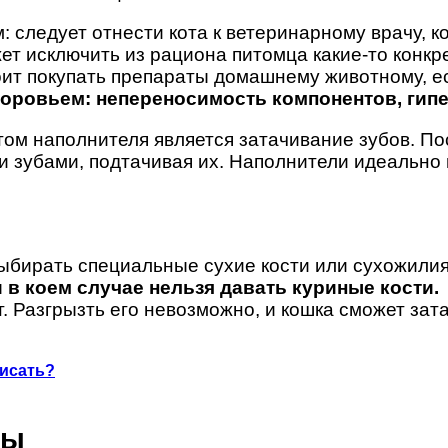
следует отнести кота к ветеринарному врачу, к
т исключить из рациона питомца какие-то конкр
ит покупать препараты домашнему животному, е
здоровьем:
непереносимость компонентов, гип
ом наполнителя является затачивание зубов. По
и зубами, подтачивая их. Наполнители идеально п
выбирать специальные сухие кости или сухожили
 в коем случае нельзя давать
куриные кости.
 Разгрызть его невозможно, и кошка сможет зат
писать?
ры