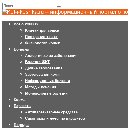
Перейти
Search
к
for:
содержанию
Все о кошках
Клички для кошек
Поведение кошек
Физиология кошек
Болезни
Аллергические заболевания
Болезни ЖКТ
Другие заболевания
Заболевания кожи
Инфекционные болезни
Методы лечения
Мочеполовые болезни
Корма
Паразиты
Антипаразитарные средства
Симптомы и лечение паразитов
Породы