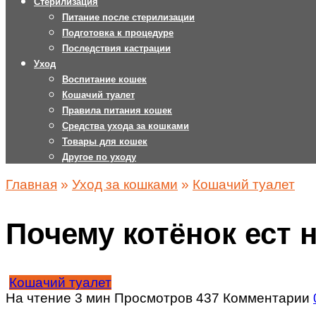
Стерилизация
Питание после стерилизации
Подготовка к процедуре
Последствия кастрации
Уход
Воспитание кошек
Кошачий туалет
Правила питания кошек
Средства ухода за кошками
Товары для кошек
Другое по уходу
Главная
»
Уход за кошками
»
Кошачий туалет
Почему котёнок ест 
Кошачий туалет
На чтение
3 мин
Просмотров
437
Комментарии