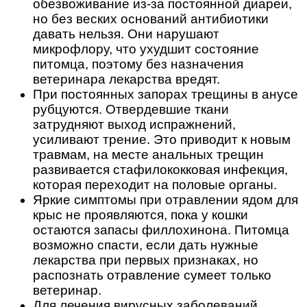
обезвоживание из-за постоянной диареи,
но без веских оснований антибиотики
давать нельзя. Они нарушают
микрофлору, что ухудшит состояние
питомца, поэтому без назначения
ветеринара лекарства вредят.
При постоянных запорах трещины в анусе
рубцуются. Отвердевшие ткани
затрудняют выход испражнений,
усиливают трение. Это приводит к новым
травмам, на месте анальных трещин
развивается стафилококковая инфекция,
которая переходит на половые органы.
Яркие симптомы при отравлении ядом для
крыс не проявляются, пока у кошки
остаются запасы филлохинона. Питомца
возможно спасти, если дать нужные
лекарства при первых признаках, но
распознать отравление сумеет только
ветеринар.
Для лечения вирусных заболеваний