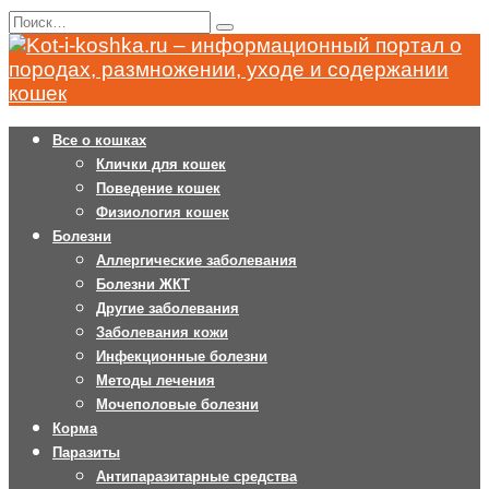
Перейти
Search
к
for:
содержанию
Все о кошках
Клички для кошек
Поведение кошек
Физиология кошек
Болезни
Аллергические заболевания
Болезни ЖКТ
Другие заболевания
Заболевания кожи
Инфекционные болезни
Методы лечения
Мочеполовые болезни
Корма
Паразиты
Антипаразитарные средства