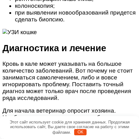
колоноскопия;
при выявлении новообразований придется
сделать биопсию.
Диагностика и лечение
Кровь в кале может указывать на большое
количество заболеваний. Вот почему не стоит
заниматься самолечением, либо и вовсе
игнорировать проблему. Поставить точный
диагноз может только врач после проведения
ряда исследований.
Для начала ветеринар опросит хозяина.
Необходимо рассказать о том, наблюдаются ли
Этот сайт использует cookie для хранения данных. Продолжая
еще какие-нибудь симптомы заболевания у
использовать сайт, Вы даете свое согласие на работу с этими
кошки, описать рацион питания питомца, есть
файлами.
OK
ли у кошки доступ к бытовой химии или другим