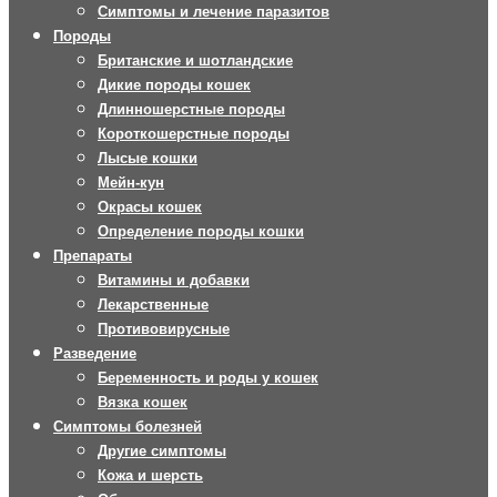
Симптомы и лечение паразитов
Породы
Британские и шотландские
Дикие породы кошек
Длинношерстные породы
Короткошерстные породы
Лысые кошки
Мейн-кун
Окрасы кошек
Определение породы кошки
Препараты
Витамины и добавки
Лекарственные
Противовирусные
Разведение
Беременность и роды у кошек
Вязка кошек
Симптомы болезней
Другие симптомы
Кожа и шерсть