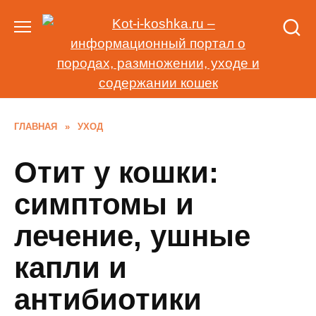
Перейти
к
содержанию
ГЛАВНАЯ
»
УХОД
Отит у кошки:
симптомы и
лечение, ушные
капли и
антибиотики