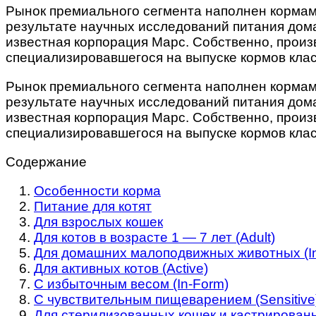
Рынок премиального сегмента наполнен кормами 
результате научных исследований питания дома
известная корпорация Марс. Собственно, произ
специализировавшегося на выпуске кормов клас
Рынок премиального сегмента наполнен кормами 
результате научных исследований питания дома
известная корпорация Марс. Собственно, произ
специализировавшегося на выпуске кормов клас
Содержание
Особенности корма
Питание для котят
Для взрослых кошек
Для котов в возрасте 1 — 7 лет (Adult)
Для домашних малоподвижных животных (I
Для активных котов (Active)
С избыточным весом (In-Form)
С чувствительным пищеварением (Sensitive
Для стерилизованных кошек и кастрированны