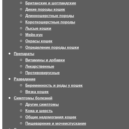
Британские и шотландские
Дикие породы кошек
Длинношерстные породы
Короткошерстные породы
Лысые кошки
Мейн-кун
Окрасы кошек
Определение породы кошки
Препараты
Витамины и добавки
Лекарственные
Противовирусные
Разведение
Беременность и роды у кошек
Вязка кошек
Симптомы болезней
Другие симптомы
Кожа и шерсть
Общие недомогания кошек
Пищеварение и мочеиспускание