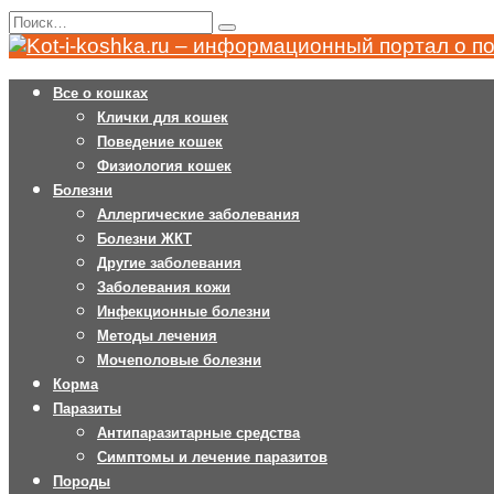
Перейти
Search
к
for:
содержанию
Все о кошках
Клички для кошек
Поведение кошек
Физиология кошек
Болезни
Аллергические заболевания
Болезни ЖКТ
Другие заболевания
Заболевания кожи
Инфекционные болезни
Методы лечения
Мочеполовые болезни
Корма
Паразиты
Антипаразитарные средства
Симптомы и лечение паразитов
Породы