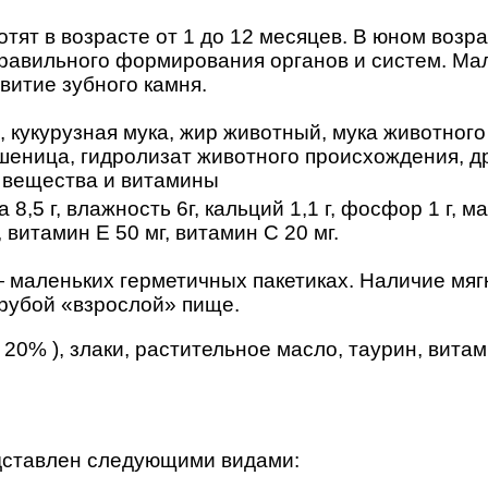
 котят в возрасте от 1 до 12 месяцев. В юном в
равильного формирования органов и систем. Мал
итие зубного камня.
), кукурузная мука, жир животный, мука животног
пшеница, гидролизат животного происхождения, д
 вещества и витамины
ла 8,5 г, влажность 6г, кальций 1,1 г, фосфор 1 г, ма
витамин Е 50 мг, витамин С 20 мг.
 маленьких герметичных пакетиках. Наличие мягки
рубой «взрослой» пище.
 20% ), злаки, растительное масло, таурин, вит
редставлен следующими видами: