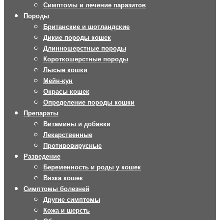
Симптомы и лечение паразитов
Породы
Британские и шотландские
Дикие породы кошек
Длинношерстные породы
Короткошерстные породы
Лысые кошки
Мейн-кун
Окрасы кошек
Определение породы кошки
Препараты
Витамины и добавки
Лекарственные
Противовирусные
Разведение
Беременность и роды у кошек
Вязка кошек
Симптомы болезней
Другие симптомы
Кожа и шерсть