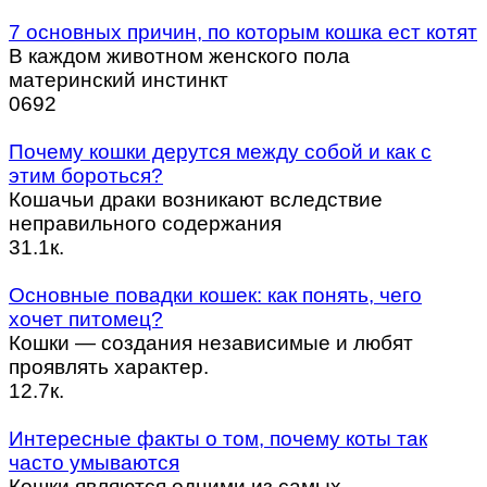
7 основных причин, по которым кошка ест котят
В каждом животном женского пола
материнский инстинкт
0
692
Почему кошки дерутся между собой и как с
этим бороться?
Кошачьи драки возникают вследствие
неправильного содержания
3
1.1к.
Основные повадки кошек: как понять, чего
хочет питомец?
Кошки — создания независимые и любят
проявлять характер.
1
2.7к.
Интересные факты о том, почему коты так
часто умываются
Кошки являются одними из самых