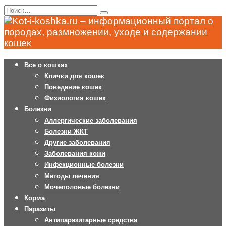
Перейти
Search
к
for:
содержанию
Все о кошках
Клички для кошек
Поведение кошек
Физиология кошек
Болезни
Аллергические заболевания
Болезни ЖКТ
Другие заболевания
Заболевания кожи
Инфекционные болезни
Методы лечения
Мочеполовые болезни
Корма
Паразиты
Антипаразитарные средства