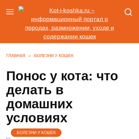
Перейти
к
содержанию
ГЛАВНАЯ
»
БОЛЕЗНИ У КОШЕК
Понос у кота: что
делать в
домашних
условиях
БОЛЕЗНИ У КОШЕК