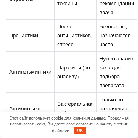
токсины
рекомендации
врача
После
Безопасны,
Пробиотики
антибиотиков,
назначаются
стресс
часто
Нужен анализ
Паразиты (по
кала для
Антигельминтики
анализу)
подбора
препарата
Только по
Бактериальная
Антибиотики
назначению
инфекция
ветеринара
Этот сайт использует cookie для хранения данных. Продолжая
использовать сайт, Вы даете свое согласие на работу с этими
файлами.
OK
Хроническая
Диетический
Подбор — с