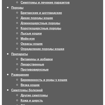
Симптомы и лечение паразитов
Породы
Британские и шотландские
Дикие породы кошек
Длинношерстные породы
Короткошерстные породы
Лысые кошки
Мейн-кун
Окрасы кошек
Определение породы кошки
Препараты
Витамины и добавки
Лекарственные
Противовирусные
Разведение
Беременность и роды у кошек
Вязка кошек
Симптомы болезней
Другие симптомы
Кожа и шерсть