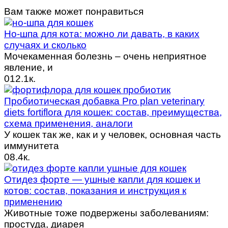
Вам также может понравиться
Но-шпа для кота: можно ли давать, в каких
случаях и сколько
Мочекаменная болезнь – очень неприятное
явление, и
0
12.1к.
Пробиотическая добавка Pro plan veterinary
diets fortiflora для кошек: состав, преимущества,
схема применения, аналоги
У кошек так же, как и у человек, основная часть
иммунитета
0
8.4к.
Отидез форте — ушные капли для кошек и
котов: состав, показания и инструкция к
применению
Животные тоже подвержены заболеваниям:
простуда, диарея