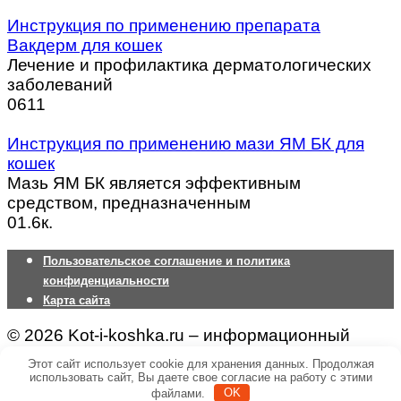
Инструкция по применению препарата
Вакдерм для кошек
Лечение и профилактика дерматологических
заболеваний
0
611
Инструкция по применению мази ЯМ БК для
кошек
Мазь ЯМ БК является эффективным
средством, предназначенным
0
1.6к.
Пользовательское соглашение и политика
конфиденциальности
Карта сайта
© 2026 Kot-i-koshka.ru – информационный
портал о породах, размножении, уходе и
Этот сайт использует cookie для хранения данных. Продолжая
содержании кошек
использовать сайт, Вы даете свое согласие на работу с этими
файлами.
OK