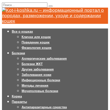
Перейти
Search
к
for:
содержанию
Все о кошках
Клички для кошек
Поведение кошек
Физиология кошек
Болезни
Аллергические заболевания
Болезни ЖКТ
Другие заболевания
Заболевания кожи
Инфекционные болезни
Методы лечения
Мочеполовые болезни
Корма
Паразиты
Антипаразитарные средства