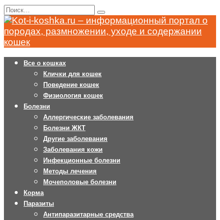
Перейти
Search
к
for:
содержанию
Все о кошках
Клички для кошек
Поведение кошек
Физиология кошек
Болезни
Аллергические заболевания
Болезни ЖКТ
Другие заболевания
Заболевания кожи
Инфекционные болезни
Методы лечения
Мочеполовые болезни
Корма
Паразиты
Антипаразитарные средства