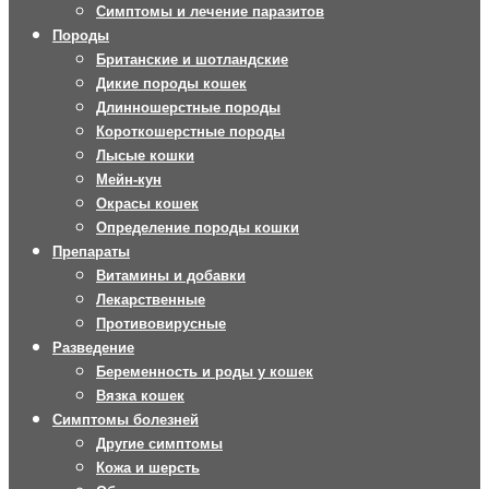
Симптомы и лечение паразитов
Породы
Британские и шотландские
Дикие породы кошек
Длинношерстные породы
Короткошерстные породы
Лысые кошки
Мейн-кун
Окрасы кошек
Определение породы кошки
Препараты
Витамины и добавки
Лекарственные
Противовирусные
Разведение
Беременность и роды у кошек
Вязка кошек
Симптомы болезней
Другие симптомы
Кожа и шерсть