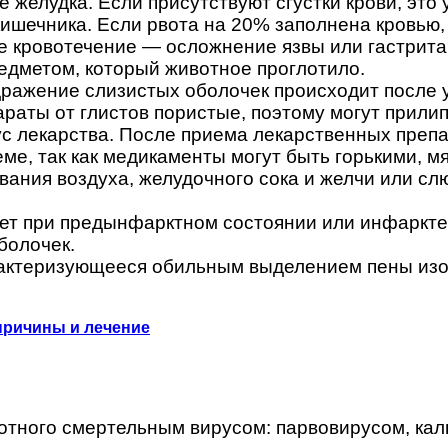
 желудка. Если присутствуют сгустки крови, это
ишечника. Если рвота на 20% заполнена кровью, 
е кровотечение — осложнение язвы или гастрита
едметом, который животное проглотило.
ражение слизистых оболочек происходит после у
араты от глистов пористые, поэтому могут прилип
ус лекарства. После приема лекарственных преп
ме, так как медикаменты могут быть горькими, 
вания воздуха, желудочного сока и желчи или с
ает при предынфарктном состоянии или инфаркт
болочек.
актеризующееся обильным выделением пены изо
причины и лечение
отного смертельным вирусом: парвовирусом, кал