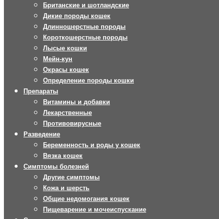
Британские и шотландские
Дикие породы кошек
Длинношерстные породы
Короткошерстные породы
Лысые кошки
Мейн-кун
Окрасы кошек
Определение породы кошки
Препараты
Витамины и добавки
Лекарственные
Противовирусные
Разведение
Беременность и роды у кошек
Вязка кошек
Симптомы болезней
Другие симптомы
Кожа и шерсть
Общие недомогания кошек
Пищеварение и мочеиспускание