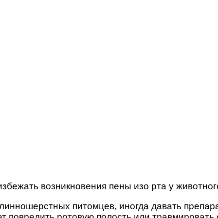
бежать возникновения пены изо рта у животного
линношерстных питомцев, иногда давать препара
ет повредить ротовую полость или травмировать