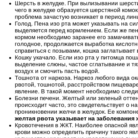
Шерсть в желудке. При вылизывании шерст
чего в желудке образуется шерстяной комок
проблема зачастую возникает в период линь
Голод. Пена изо рта может указывать на си
выделяется перед кормлением. Если же пен
кормом необходимо заранее его замачивать. 
голодное, продолжается выработка кислотно
справиться с позывами, кошка заглатывает 
Кошку укачало. Если изо рта у питомца пош
выделение слюны, частое сглатывание и тя
воздух и смочить пасть водой.
Тошнота от наркоза. Наркоз любого вида о
рвотой, тошнотой, расстройством пищевар
явление. В такой момент необходимо следи
Болезни печени. Желтый или зеленый оттен
происходит часто, это свидетельствует о н
проникновении желчи в желудок. Ее компон
желтая рвота указывает на заболевания 
Кровотечения в ЖКТ. Наиболее опасной явля
крови можно определить причину такого явл