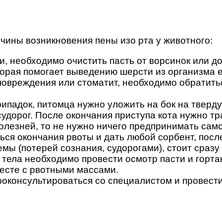
чины возникновения пены изо рта у животного:
и, необходимо очистить пасть от ворсинок или до
торая помогает выведению шерсти из организма 
овреждения или стоматит, необходимо обратитьс
рипадок, питомца нужно уложить на бок на тверд
дорог. После окончания приступа кота нужно тр
олезней, то не нужно ничего предпринимать само
ся окончания рвоты и дать любой сорбент, после
ы (потерей сознания, судорогами), стоит сразу
 тела необходимо провести осмотр пасти и горта
месте с рвотными массами.
проконсультироваться со специалистом и провест