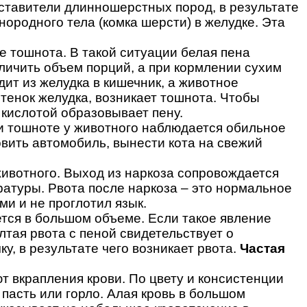
ставители длинношерстных пород, в результате
нородного тела (комка шерсти) в желудке. Эта
е тошнота. В такой ситуации белая пена
личить объем порций, а при кормлении сухим
дит из желудка в кишечник, а животное
тенок желудка, возникает тошнота. Чтобы
 кислотой образовывает пену.
ри тошноте у животного наблюдается обильное
вить автомобиль, вынести кота на свежий
животного. Выход из наркоза сопровождается
атуры. Рвота после наркоза – это нормальное
и и не проглотил язык.
ется в большом объеме. Если такое явление
лтая рвота с пеной свидетельствует о
, в результате чего возникает рвота.
Частая
т вкрапления крови. По цвету и консистенции
 пасть или горло. Алая кровь в большом