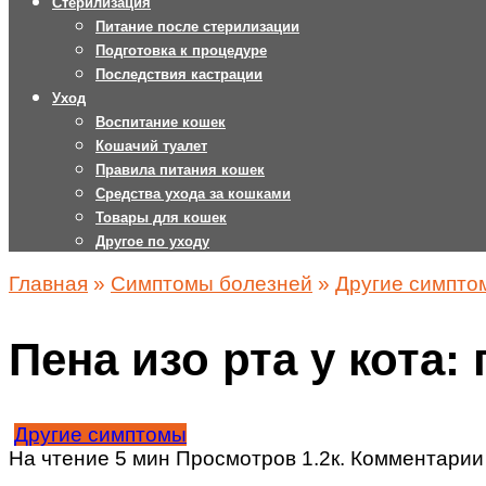
Стерилизация
Питание после стерилизации
Подготовка к процедуре
Последствия кастрации
Уход
Воспитание кошек
Кошачий туалет
Правила питания кошек
Средства ухода за кошками
Товары для кошек
Другое по уходу
Главная
»
Симптомы болезней
»
Другие симпто
Пена изо рта у кота
Другие симптомы
На чтение
5 мин
Просмотров
1.2к.
Комментарии