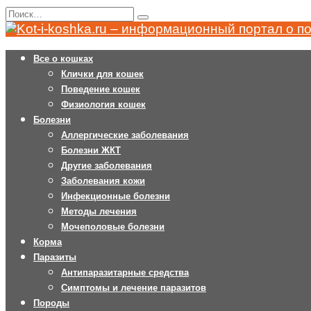
Перейти
Search
к
for:
содержанию
Все о кошках
Клички для кошек
Поведение кошек
Физиология кошек
Болезни
Аллергические заболевания
Болезни ЖКТ
Другие заболевания
Заболевания кожи
Инфекционные болезни
Методы лечения
Мочеполовые болезни
Корма
Паразиты
Антипаразитарные средства
Симптомы и лечение паразитов
Породы