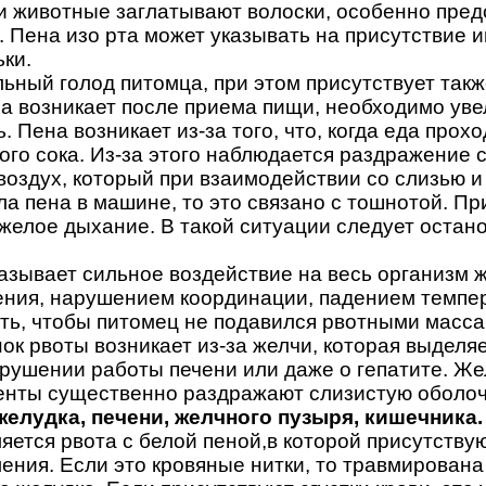
и животные заглатывают волоски, особенно пред
. Пена изо рта может указывать на присутствие и
ки.
льный голод питомца, при этом присутствует такж
а возникает после приема пищи, необходимо уве
Пена возникает из-за того, что, когда еда прохо
го сока. Из-за этого наблюдается раздражение с
воздух, который при взаимодействии со слизью и
ла пена в машине, то это связано с тошнотой. П
желое дыхание. В такой ситуации следует остано
казывает сильное воздействие на весь организм 
ения, нарушением координации, падением темпер
ть, чтобы питомец не подавился рвотными массам
ок рвоты возникает из-за желчи, которая выделя
арушении работы печени или даже о гепатите. Же
енты существенно раздражают слизистую оболочку
желудка, печени, желчного пузыря, кишечника.
ется рвота с белой пеной,в которой присутствую
ения. Если это кровяные нитки, то травмирована