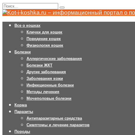
Перейти
Search
к
for:
содержанию
Все о кошках
Клички для кошек
Поведение кошек
Физиология кошек
Болезни
Аллергические заболевания
Болезни ЖКТ
Другие заболевания
Заболевания кожи
Инфекционные болезни
Методы лечения
Мочеполовые болезни
Корма
Паразиты
Антипаразитарные средства
Симптомы и лечение паразитов
Породы