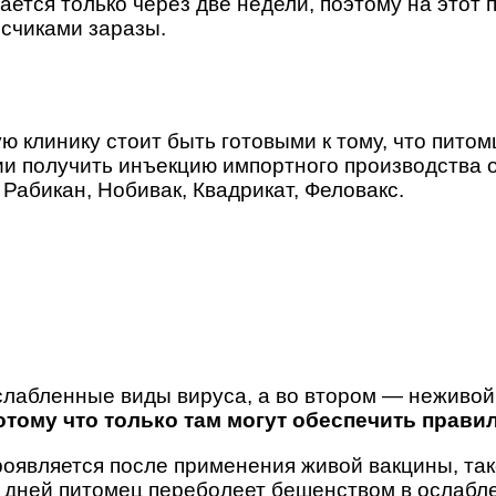
ется только через две недели, поэтому на этот 
счиками заразы.
клинику стоит быть готовыми к тому, что питомц
ии получить инъекцию импортного производства 
Рабикан, Нобивак, Квадрикат, Феловакс.
лабленные виды вируса, а во втором — неживой 
отому что только там могут обеспечить прави
является после применения живой вакцины, такой
о дней питомец переболеет бешенством в ослабл