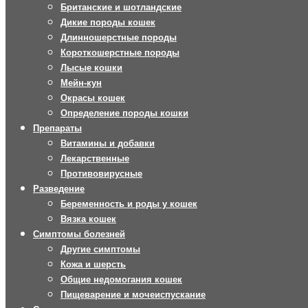
Британские и шотландские
Дикие породы кошек
Длинношерстные породы
Короткошерстные породы
Лысые кошки
Мейн-кун
Окрасы кошек
Определение породы кошки
Препараты
Витамины и добавки
Лекарственные
Противовирусные
Разведение
Беременность и роды у кошек
Вязка кошек
Симптомы болезней
Другие симптомы
Кожа и шерсть
Общие недомогания кошек
Пищеварение и мочеиспускание