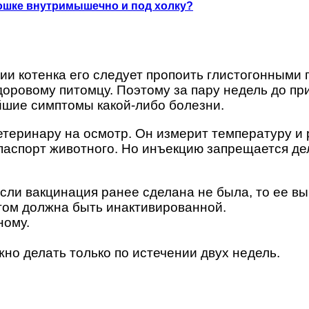
кошке внутримышечно и под холку?
и котенка его следует пропоить глистогонными п
доровому питомцу. Поэтому за пару недель до пр
йшие симптомы какой-либо болезни.
етеринару на осмотр. Он измерит температуру и 
 паспорт животного. Но инъекцию запрещается де
ли вакцинация ранее сделана не была, то ее вы
том должна быть инактивированной.
ному.
но делать только по истечении двух недель.