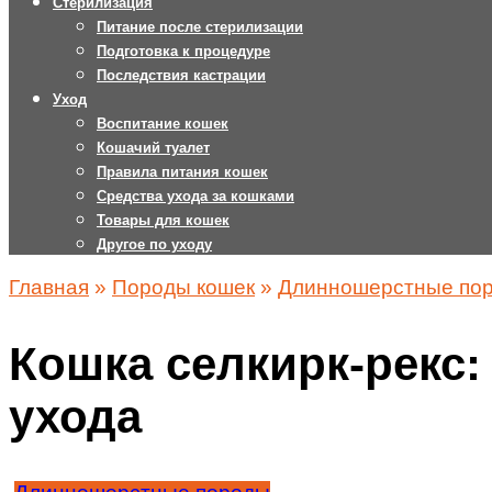
Стерилизация
Питание после стерилизации
Подготовка к процедуре
Последствия кастрации
Уход
Воспитание кошек
Кошачий туалет
Правила питания кошек
Средства ухода за кошками
Товары для кошек
Другое по уходу
Главная
»
Породы кошек
»
Длинношерстные по
Кошка селкирк-рекс:
ухода