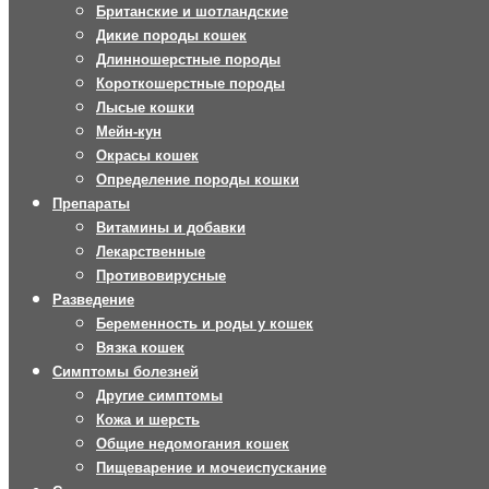
Британские и шотландские
Дикие породы кошек
Длинношерстные породы
Короткошерстные породы
Лысые кошки
Мейн-кун
Окрасы кошек
Определение породы кошки
Препараты
Витамины и добавки
Лекарственные
Противовирусные
Разведение
Беременность и роды у кошек
Вязка кошек
Симптомы болезней
Другие симптомы
Кожа и шерсть
Общие недомогания кошек
Пищеварение и мочеиспускание