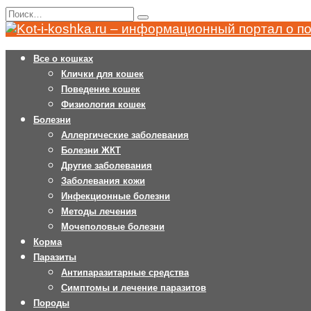
Перейти
Search
к
for:
содержанию
Все о кошках
Клички для кошек
Поведение кошек
Физиология кошек
Болезни
Аллергические заболевания
Болезни ЖКТ
Другие заболевания
Заболевания кожи
Инфекционные болезни
Методы лечения
Мочеполовые болезни
Корма
Паразиты
Антипаразитарные средства
Симптомы и лечение паразитов
Породы