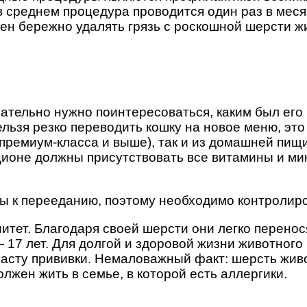
в среднем процедура проводится один раз в мес
ен бережно удалять грязь с роскошной шерсти жи
ательно нужно поинтересоваться, каким был его 
льзя резко переводить кошку на новое меню, это
(премиум-класса и выше), так и из домашней пищ
ационе должны присутствовать все витамины и ми
ны к перееданию, поэтому необходимо контролир
нитет. Благодаря своей шерсти они легко перен
 17 лет. Для долгой и здоровой жизни животног
расту прививки. Немаловажный факт: шерсть жив
лжен жить в семье, в которой есть аллергики.