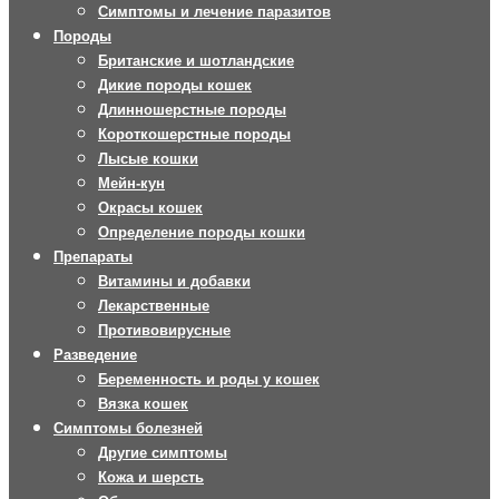
Симптомы и лечение паразитов
Породы
Британские и шотландские
Дикие породы кошек
Длинношерстные породы
Короткошерстные породы
Лысые кошки
Мейн-кун
Окрасы кошек
Определение породы кошки
Препараты
Витамины и добавки
Лекарственные
Противовирусные
Разведение
Беременность и роды у кошек
Вязка кошек
Симптомы болезней
Другие симптомы
Кожа и шерсть