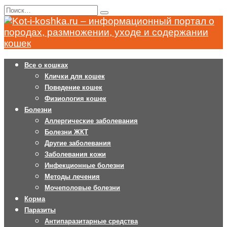
Перейти
Search
к
for:
содержанию
Все о кошках
Клички для кошек
Поведение кошек
Физиология кошек
Болезни
Аллергические заболевания
Болезни ЖКТ
Другие заболевания
Заболевания кожи
Инфекционные болезни
Методы лечения
Мочеполовые болезни
Корма
Паразиты
Антипаразитарные средства